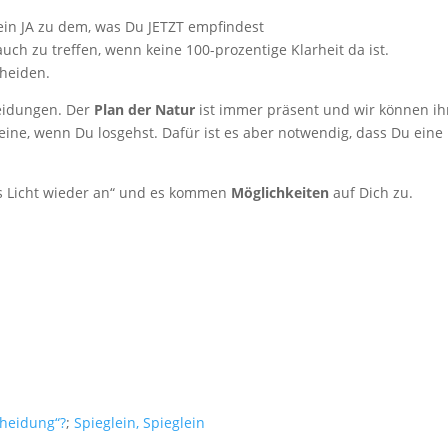
ein JA zu dem, was Du JETZT empfindest
uch zu treffen, wenn keine 100-prozentige Klarheit da ist.
cheiden.
heidungen. Der
Plan der Natur
ist immer präsent und wir können i
Beine, wenn Du losgehst. Dafür ist es aber notwendig, dass Du eine
as Licht wieder an“ und es kommen
Möglichkeiten
auf Dich zu.
cheidung“?
;
Spieglein, Spieglein