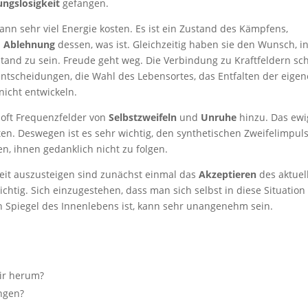
ungslosigkeit
gefangen.
nn sehr viel Energie kosten. Es ist ein Zustand des Kämpfens,
n
Ablehnung
dessen, was ist. Gleichzeitig haben sie den Wunsch, i
tand zu sein. Freude geht weg. Die Verbindung zu Kraftfeldern sc
entscheidungen, die Wahl des Lebensortes, das Entfalten der eige
nicht entwickeln.
oft Frequenzfelder von
Selbstzweifeln
und
Unruhe
hinzu. Das ewi
en. Deswegen ist es sehr wichtig, den synthetischen Zweifelimpul
n, ihnen gedanklich nicht zu folgen.
eit auszusteigen sind zunächst einmal das
Akzeptieren
des aktuel
chtig. Sich einzugestehen, dass man sich selbst in diese Situation
in Spiegel des Innenlebens ist, kann sehr unangenehm sein.
ir herum?
ngen?