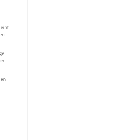
n
heint
nen
ge
sen
len