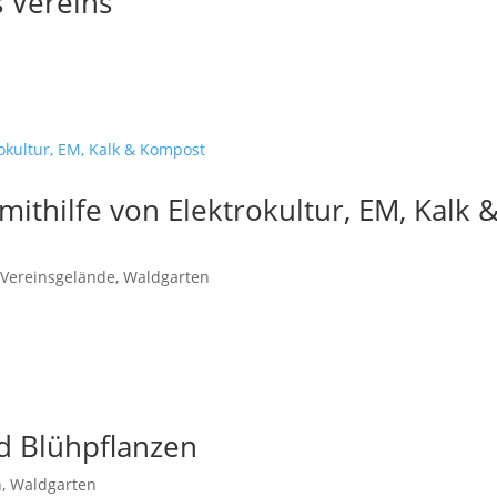
 Vereins
thilfe von Elektrokultur, EM, Kalk 
,
Vereinsgelände
,
Waldgarten
d Blühpflanzen
n
,
Waldgarten