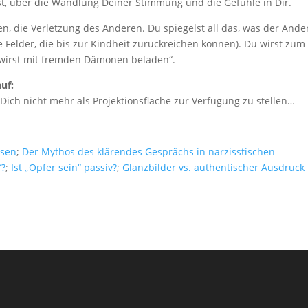
st, über die Wandlung Deiner Stimmung und die Gefühle in Dir.
n, die Verletzung des Anderen. Du spiegelst all das, was der Ande
e Felder, die bis zur Kindheit zurückreichen können). Du wirst zum
„wirst mit fremden Dämonen beladen“.
uf:
ch nicht mehr als Projektionsfläche zur Verfügung zu stellen…
ösen
;
Der Mythos des klärendes Gesprächs in narzisstischen
“?
;
Ist „Opfer sein“ passiv?
;
Glanzbilder vs. authentischer Ausdruck