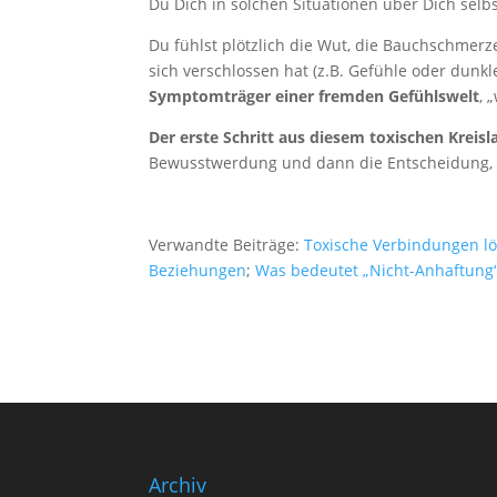
Du Dich in solchen Situationen über Dich selb
Du fühlst plötzlich die Wut, die Bauchschmerze
sich verschlossen hat (z.B. Gefühle oder dunkl
Symptomträger einer fremden Gefühlswelt
, 
Der erste Schritt aus diesem toxischen Kreisla
Bewusstwerdung und dann die Entscheidung, Di
Verwandte Beiträge:
Toxische Verbindungen l
Beziehungen
;
Was bedeutet „Nicht-Anhaftung
Archiv