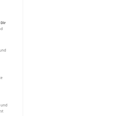
 Dir
nd
rund
te
v und
st