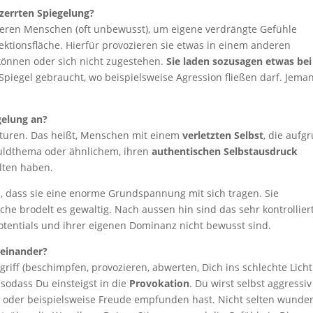
zerrten Spiegelung?
eren Menschen (oft unbewusst), um eigene verdrängte Gefühle
ektionsfläche. Hierfür provozieren sie etwas in einem anderen
 können oder sich nicht zugestehen.
Sie laden sozusagen etwas bei
 Spiegel gebraucht, wo beispielsweise Agression fließen darf. Jema
gelung an?
turen. Das heißt, Menschen mit einem
verletzten Selbst
, die aufg
chuldthema oder ähnlichem, ihren
authentischen Selbstausdruck
lten haben.
dass sie eine enorme Grundspannung mit sich tragen. Sie
che brodelt es gewaltig. Nach aussen hin sind das sehr kontrollier
otentials und ihrer eigenen Dominanz nicht bewusst sind.
teinander?
griff (beschimpfen, provozieren, abwerten, Dich ins schlechte Licht
sodass Du einsteigst in die
Provokation
. Du wirst selbst aggressi
st oder beispielsweise Freude empfunden hast. Nicht selten wunder