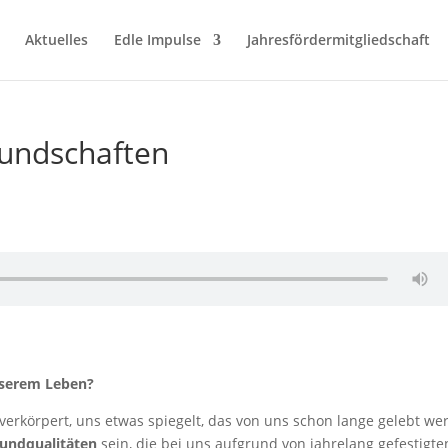
Aktuelles
Edle Impulse
Jahresfördermitgliedschaft
eundschaften
nserem Leben?
verkörpert, uns etwas spiegelt, das von uns schon lange gelebt we
undqualitäten
sein, die bei uns aufgrund von jahrelang gefestigte