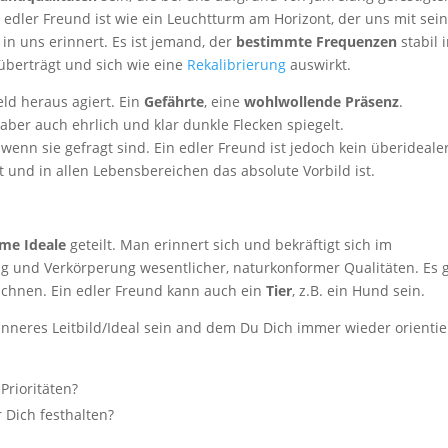
 edler Freund ist wie ein Leuchtturm am Horizont, der uns mit sei
n uns erinnert. Es ist jemand, der
bestimmte Frequenzen
stabil 
 überträgt und sich wie eine
Rekalibrierung
auswirkt.
eld heraus agiert. Ein
Gefährte
, eine
wohlwollende Präsenz
.
r aber auch ehrlich und klar dunkle Flecken spiegelt.
wenn sie gefragt sind. Ein edler Freund ist jedoch kein überideale
 und in allen Lebensbereichen das absolute Vorbild ist.
me Ideale
geteilt. Man erinnert sich und bekräftigt sich im
 und Verkörperung wesentlicher, naturkonformer Qualitäten. Es 
ichnen. Ein edler Freund kann auch ein
Tier
, z.B. ein Hund sein.
inneres Leitbild/Ideal sein and dem Du Dich immer wieder orienti
Prioritäten?
r Dich festhalten?