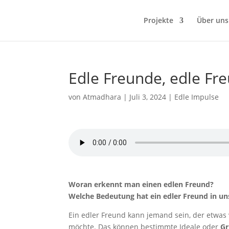
Projekte
Über uns
Edle Freunde, edle Fr
von
Atmadhara
|
Juli 3, 2024
|
Edle Impulse
Woran erkennt man einen edlen Freund?
Welche Bedeutung hat ein edler Freund in u
Ein edler Freund kann jemand sein, der etwas 
möchte. Das können bestimmte Ideale oder
Gr