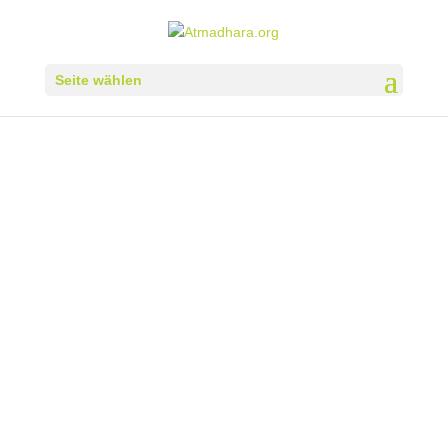
Seite wählen
Impressum
AtmaDhara
Bildungsakademie zur Erforschung und Förderung
von Gesundheit, Spiritualität und Gesundheit
Rechtsform: Gemeinnütziger Verein
Register: BH Salzburg
ZVR: 1377588351
Sitz: Anthering
Sascha Sittenthaler